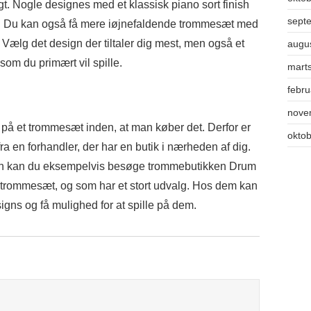
gt. Nogle designes med et klassisk piano sort finish
sept
. Du kan også få mere iøjnefaldende trommesæt med
ver. Vælg det design der tiltaler dig mest, men også et
augu
 som du primært vil spille.
mart
febr
nove
le på et trommesæt inden, at man køber det. Derfor er
okto
a en forhandler, der har en butik i nærheden af dig.
avn kan du eksempelvis besøge trommebutikken Drum
n trommesæt, og som har et stort udvalg. Hos dem kan
igns og få mulighed for at spille på dem.