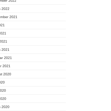
mber 2022
s 2022
ember 2021
2021
2021
 2021
s 2021
uar 2021
ar 2021
st 2020
2020
2020
2020
s 2020