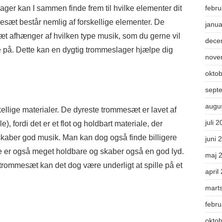
ager kan I sammen finde frem til hvilke elementer dit
febr
esæt består nemlig af forskellige elementer. De
janu
æt afhænger af hvilken type musik, som du gerne vil
dece
le på. Dette kan en dygtig trommeslager hjælpe dig
nove
okto
sept
augu
llige materialer. De dyreste trommesæt er lavet af
juli 
, fordi det er et flot og holdbart materiale, der
skaber god musik. Man kan dog også finde billigere
juni 
se er også meget holdbare og skaber også en god lyd.
maj 
æ trommesæt kan det dog være underligt at spille på et
april
mart
febr
okto