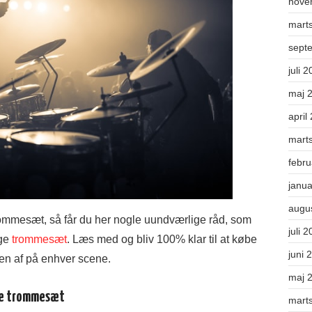
nove
mart
sept
juli 
maj 
april
mart
febr
janu
augu
trommesæt, så får du her nogle uundværlige råd, som
juli 
ige
trommesæt
. Læs med og bliv 100% klar til at købe
juni 
den af på enhver scene.
maj 
ige trommesæt
mart