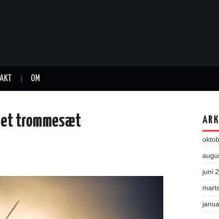
AKT
OM
f et trommesæt
ARK
okto
augu
juni 
mart
janu