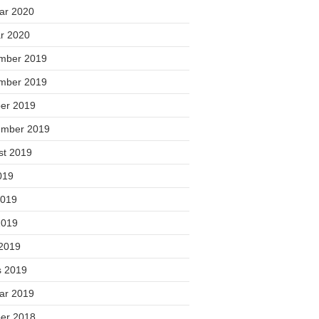
uar 2020
ar 2020
mber 2019
mber 2019
ber 2019
ember 2019
st 2019
2019
2019
2019
 2019
s 2019
uar 2019
ber 2018