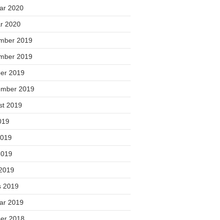
uar 2020
ar 2020
mber 2019
mber 2019
ber 2019
ember 2019
st 2019
2019
2019
2019
 2019
s 2019
uar 2019
ber 2018