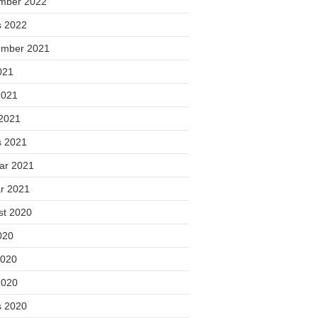
mber 2022
s 2022
ember 2021
2021
2021
 2021
s 2021
uar 2021
ar 2021
st 2020
2020
2020
2020
s 2020