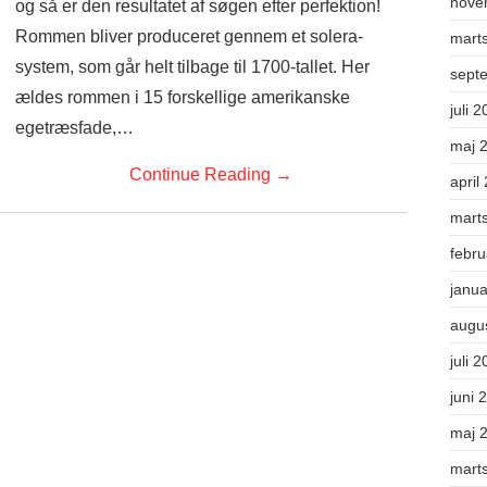
nove
og så er den resultatet af søgen efter perfektion!
Rommen bliver produceret gennem et solera-
mart
system, som går helt tilbage til 1700-tallet. Her
sept
ældes rommen i 15 forskellige amerikanske
juli 
egetræsfade,…
maj 
Continue Reading
→
april
mart
febr
janu
augu
juli 
juni 
maj 
mart