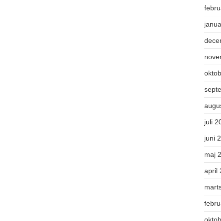
febr
janu
dece
nove
okto
sept
augu
juli 
juni 
maj 
april
mart
febr
okto