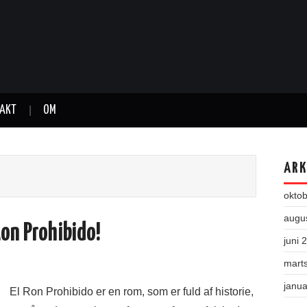
AKT
OM
ARK
okto
augu
Ron Prohibido!
juni 
mart
janu
El Ron Prohibido er en rom, som er fuld af historie,