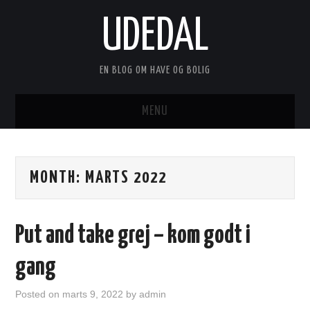
UDEDAL
EN BLOG OM HAVE OG BOLIG
MENU
FORSIDE
MONTH:
MARTS 2022
ANNONCERING
KONTAKT
Put and take grej – kom godt i
OM
gang
Posted on
marts 9, 2022
by
admin