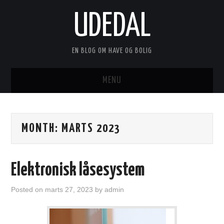
UDEDAL
EN BLOG OM HAVE OG BOLIG
MENU
FORSIDE
MONTH:
MARTS 2023
ANNONCERING
KONTAKT
Elektronisk låsesystem
OM
Posted on
marts 27, 2023
by
admin