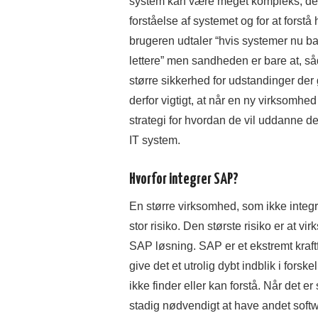
system kan være meget kompleks, det b
forståelse af systemet og for at forstå
brugeren udtaler “hvis systemer nu ba
lettere” men sandheden er bare at, s
større sikkerhed for udstandinger der 
derfor vigtigt, at når en ny virksomhed
strategi for hvordan de vil uddanne d
IT system.
Hvorfor integrer SAP?
En større virksomhed, som ikke inte
stor risiko. Den største risiko er at vi
SAP løsning. SAP er et ekstremt kraf
give det et utrolig dybt indblik i fors
ikke finder eller kan forstå. Når det er
stadig nødvendigt at have andet softw