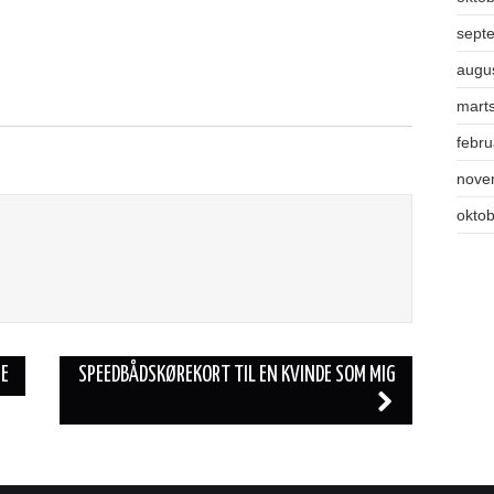
sept
augu
mart
febr
nove
okto
GE
SPEEDBÅDSKØREKORT TIL EN KVINDE SOM MIG