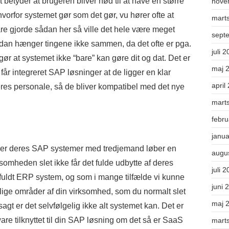
etyder at brugeren bliver nød til at have en større
nove
 hvorfor systemet gør som det gør, vu hører ofte at
mart
re gjorde sådan her så ville det hele være meget
sept
ådan hænger tingene ikke sammen, da det ofte er pga.
juli 
gør at systemet ikke “bare” kan gøre dit og dat. Det er
maj 
 får integreret SAP løsninger at de ligger en klar
april
eres personale, så de bliver kompatibel med det nye
mart
febr
janu
grer deres SAP systemer med tredjemand løber en
augu
rksomheden slet ikke får det fulde udbytte af deres
juli 
tfuldt ERP system, og som i mange tilfælde vi kunne
juni 
kellige områder af din virksomhed, som du normalt slet
maj 
 sagt er det selvfølgelig ikke alt systemet kan. Det er
are tilknyttet til din SAP løsning om det så er SaaS
mart