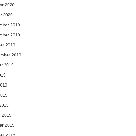
uar 2020
ar 2020
mber 2019
mber 2019
ber 2019
ember 2019
st 2019
2019
2019
2019
 2019
s 2019
uar 2019
ber 2018