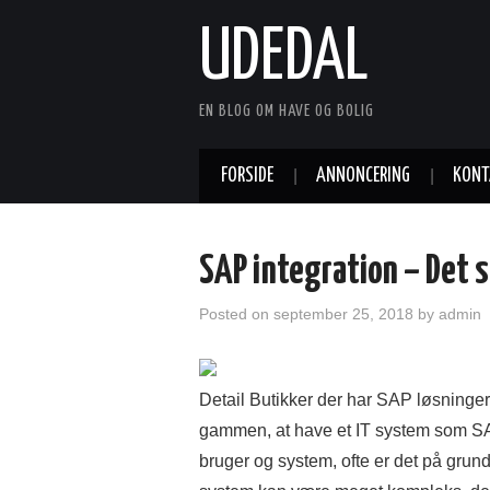
UDEDAL
EN BLOG OM HAVE OG BOLIG
FORSIDE
ANNONCERING
KONT
SAP integration – Det s
Posted on
september 25, 2018
by
admin
Detail Butikker der har SAP løsninger ti
gammen, at have et IT system som SAP
bruger og system, ofte er det på grun