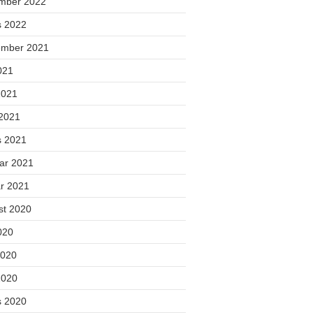
mber 2022
s 2022
ember 2021
2021
2021
 2021
s 2021
uar 2021
ar 2021
st 2020
2020
2020
2020
s 2020