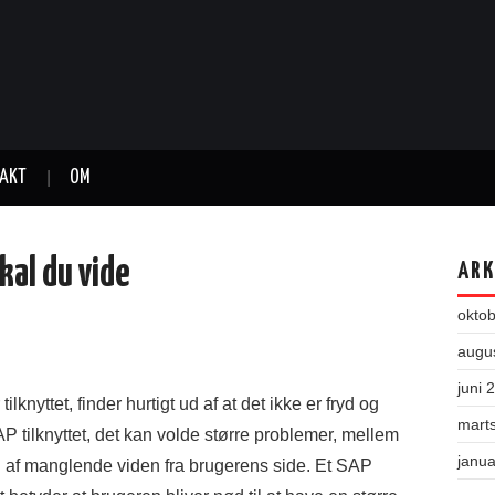
AKT
OM
kal du vide
ARK
okto
augu
juni 
lknyttet, finder hurtigt ud af at det ikke er fryd og
mart
 tilknyttet, det kan volde større problemer, mellem
janu
d af manglende viden fra brugerens side. Et SAP