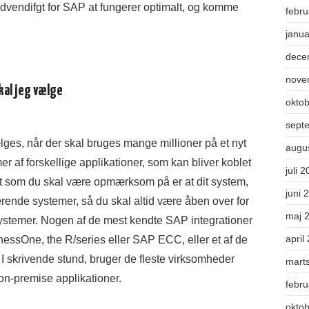
nødvendifgt for SAP at fungerer optimalt, og komme
febr
janu
dece
nove
kal jeg vælge
okto
sept
ges, når der skal bruges mange millioner på et nyt
augu
r af forskellige applikationer, som kan bliver koblet
juli 
t som du skal være opmærksom på er at dit system,
juni 
rende systemer, så du skal altid være åben over for
maj 
systemer. Nogen af de mest kendte SAP integrationer
april
ssOne, the R/series eller SAP ECC, eller et af de
I skrivende stund, bruger de fleste virksomheder
mart
on-premise applikationer.
febr
okto