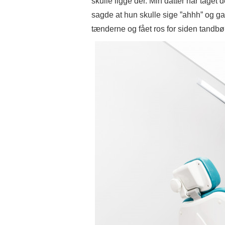
skulle ligge der. Min datter har taget
sagde at hun skulle sige ”ahhh” og gabe
tænderne og fået ros for siden tandb