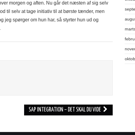
 hver morgen og aften. Nu går det næsten af sig selv
sept
 til selv at tage initiativ til at børste tænder, men
augu
 og jeg spørger om hun har, så styrter hun ud og
.
mart
febr
nove
okto
SAP INTEGRATION – DET SKAL DU VIDE