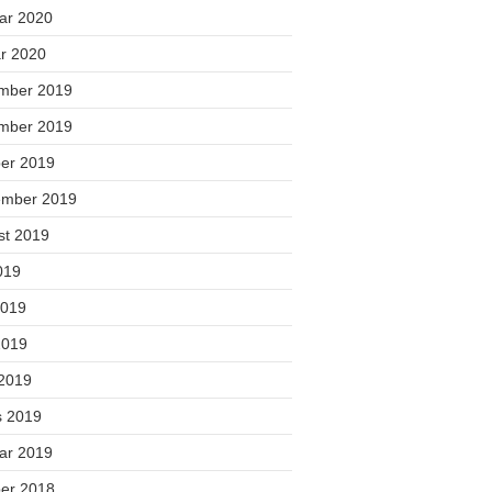
uar 2020
ar 2020
mber 2019
mber 2019
ber 2019
ember 2019
st 2019
2019
2019
2019
 2019
s 2019
uar 2019
ber 2018