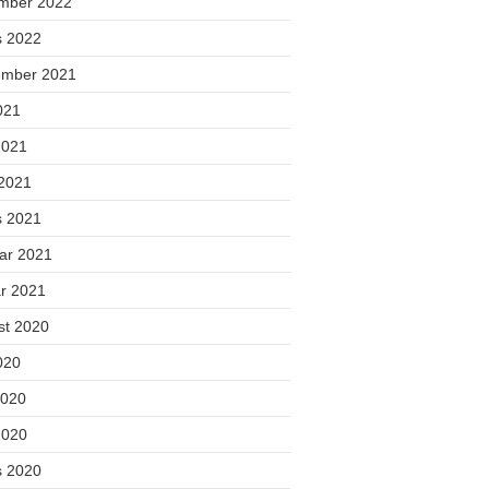
mber 2022
s 2022
ember 2021
2021
2021
 2021
s 2021
uar 2021
ar 2021
st 2020
2020
2020
2020
s 2020