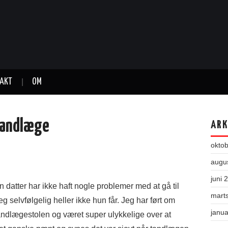
AKT
OM
 tandlæge
ARK
okto
augu
juni 
datter har ikke haft nogle problemer med at gå til
mart
g selvfølgelig heller ikke hun får. Jeg har ført om
janu
tandlægestolen og været super ulykkelige over at