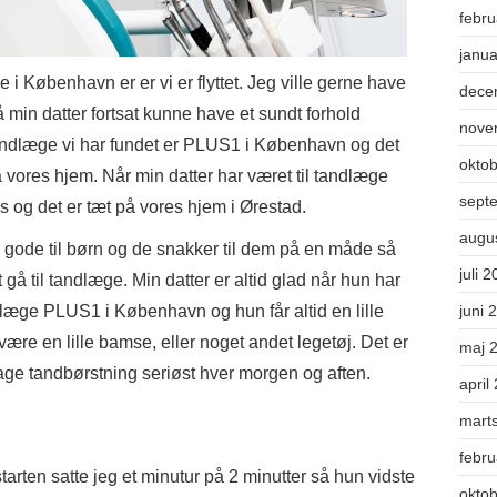
febr
janu
 i København er er vi er flyttet. Jeg ville gerne have
dece
å min datter fortsat kunne have et sundt forhold
nove
tandlæge vi har fundet er PLUS1 i København og det
okto
 vores hjem. Når min datter har været til tandlæge
sept
’s og det er tæt på vores hjem i Ørestad.
augu
 gode til børn og de snakker til dem på en måde så
juli 
t gå til tandlæge. Min datter er altid glad når hun har
dlæge PLUS1 i København og hun får altid en lille
juni 
 være en lille bamse, eller noget andet legetøj. Det er
maj 
 tage tandbørstning seriøst hver morgen og aften.
april
mart
febr
starten satte jeg et minutur på 2 minutter så hun vidste
okto