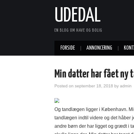
UDEDAL
EN BLOG OM HAVE OG BOLIG
FORSIDE
ANNONCERING
KONT
Min datter har fået ny
Posted on
september 18, 2018
by
admin
Og tandlægen ligger i København. Min 
tandlægen indtil videre og det håber je
andre børn der har ligget og grædt i 