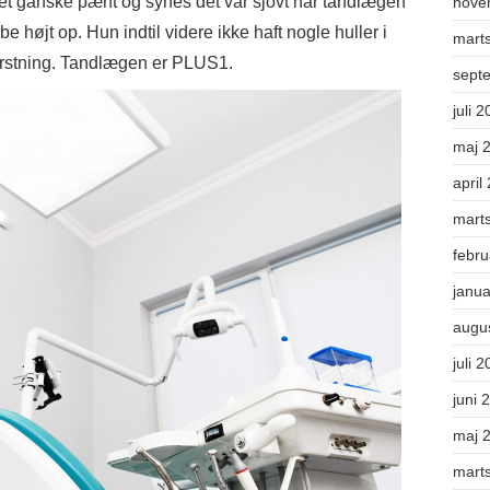
 det ganske pænt og synes det var sjovt når tandlægen
nove
 højt op. Hun indtil videre ikke haft nogle huller i
mart
ørstning. Tandlægen er PLUS1.
sept
juli 
maj 
april
mart
febr
janu
augu
juli 
juni 
maj 
mart