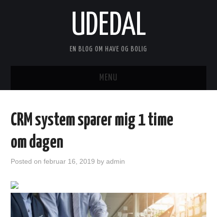
UDEDAL
EN BLOG OM HAVE OG BOLIG
MENU
FORSIDE
CRM system sparer mig 1 time
ANNONCERING
om dagen
KONTAKT
Posted on
februar 16, 2019
by
admin
OM