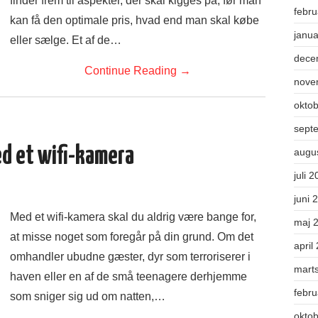
finder frem til aspekter, der skal kigges på, før man
febr
kan få den optimale pris, hvad end man skal købe
janu
eller sælge. Et af de…
dece
Continue Reading
→
nove
okto
sept
d et wifi-kamera
augu
juli 
juni 
Med et wifi-kamera skal du aldrig være bange for,
maj 
at misse noget som foregår på din grund. Om det
april
omhandler ubudne gæster, dyr som terroriserer i
mart
haven eller en af de små teenagere derhjemme
febr
som sniger sig ud om natten,…
okto