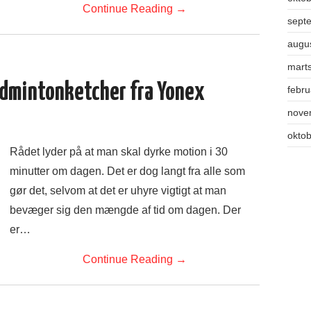
Continue Reading
→
sept
augu
mart
admintonketcher fra Yonex
febr
nove
okto
Rådet lyder på at man skal dyrke motion i 30
minutter om dagen. Det er dog langt fra alle som
gør det, selvom at det er uhyre vigtigt at man
bevæger sig den mængde af tid om dagen. Der
er…
Continue Reading
→