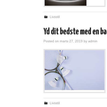
Livsstil
Yd dit bedste med en b
Posted on
marts 27, 2019
by
admin
Livsstil