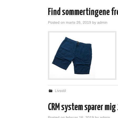
Find sommertingene f
Posted on
marts 26, 2019
by
admin
Livsstil
CRM system sparer mig
Posted on
februar 16, 2019
by
admin