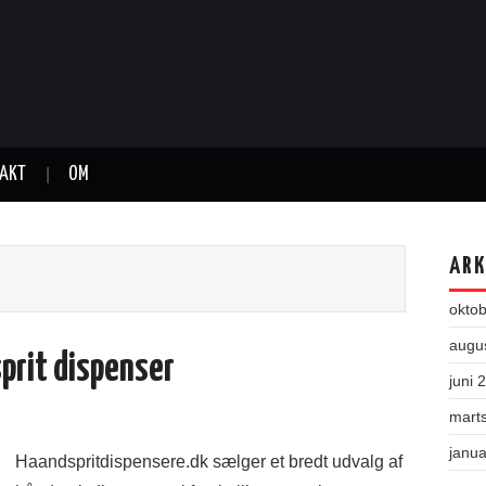
AKT
OM
ARK
okto
augu
prit dispenser
juni 
mart
janu
Haandspritdispensere.dk sælger et bredt udvalg af