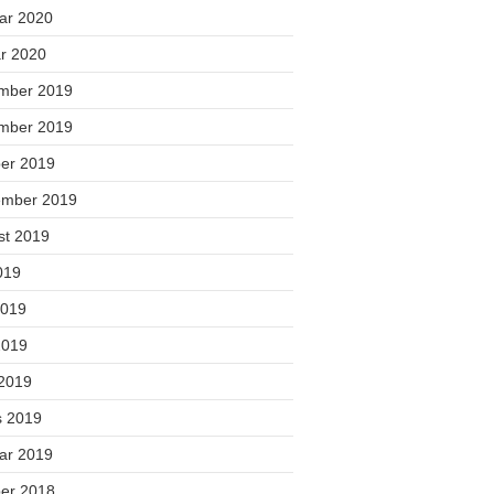
uar 2020
ar 2020
mber 2019
mber 2019
ber 2019
ember 2019
st 2019
2019
2019
2019
 2019
s 2019
uar 2019
ber 2018