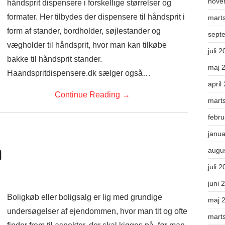
nove
håndsprit dispensere i forskellige størrelser og
formater. Her tilbydes der dispensere til håndsprit i
mart
form af stander, bordholder, søjlestander og
sept
vægholder til håndsprit, hvor man kan tilkøbe
juli 
bakke til håndsprit stander.
maj 
Haandspritdispensere.dk sælger også…
april
Continue Reading
→
mart
febr
janu
m
augu
juli 
juni 
Boligkøb eller boligsalg er lig med grundige
maj 
undersøgelser af ejendommen, hvor man tit og ofte
mart