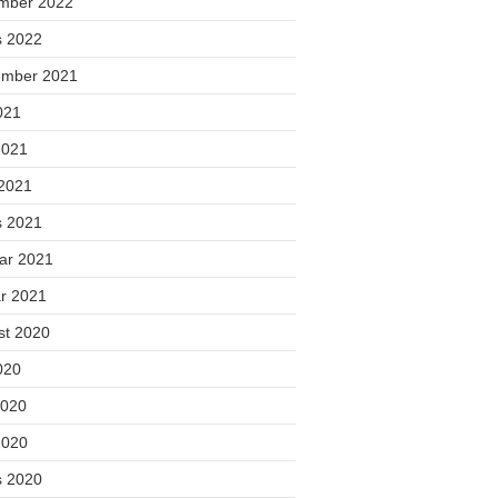
mber 2022
s 2022
ember 2021
2021
2021
 2021
s 2021
uar 2021
ar 2021
st 2020
2020
2020
2020
s 2020