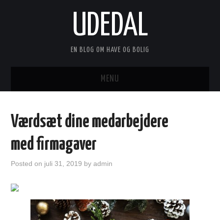
UDEDAL
EN BLOG OM HAVE OG BOLIG
MENU
FORSIDE
Værdsæt dine medarbejdere
ANNONCERING
med firmagaver
KONTAKT
Posted on
juli 31, 2019
by
admin
OM