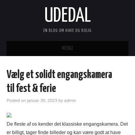
UDEDAL
EN BLOG OM HAVE OG BOLIG
MENU
FORSIDE
Vælg et solidt engangskamera
ANNONCERING
til fest & ferie
KONTAKT
Posted on
januar 30, 2023
by
admin
OM
De fleste af os kender det klassiske engangskamera. Det
er billigt, tager finde billeder og kan være godt at have