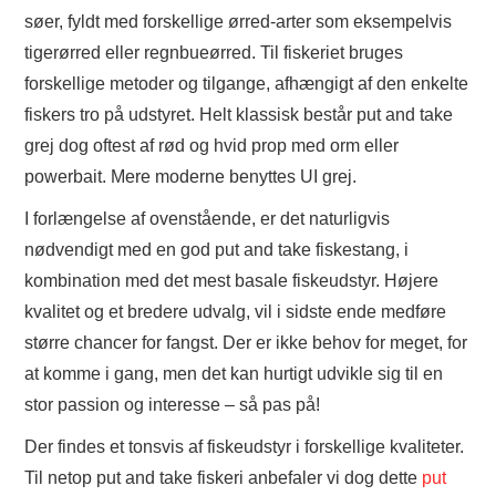
søer, fyldt med forskellige ørred-arter som eksempelvis
tigerørred eller regnbueørred. Til fiskeriet bruges
forskellige metoder og tilgange, afhængigt af den enkelte
fiskers tro på udstyret. Helt klassisk består put and take
grej dog oftest af rød og hvid prop med orm eller
powerbait. Mere moderne benyttes UI grej.
I forlængelse af ovenstående, er det naturligvis
nødvendigt med en god put and take fiskestang, i
kombination med det mest basale fiskeudstyr. Højere
kvalitet og et bredere udvalg, vil i sidste ende medføre
større chancer for fangst. Der er ikke behov for meget, for
at komme i gang, men det kan hurtigt udvikle sig til en
stor passion og interesse – så pas på!
Der findes et tonsvis af fiskeudstyr i forskellige kvaliteter.
Til netop put and take fiskeri anbefaler vi dog dette
put