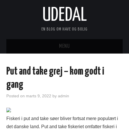
UDEDAL
EN BLOG OM HAVE OG BOLIG
MENU
FORSIDE
Put and take grej – kom godt i
ANNONCERING
gang
KONTAKT
Posted on
marts 9, 2022
by
admin
OM
Fiskeri i put and take søer bliver fortsat mere populært i
det danske land. Put and take fiskeriet omfatter fiskeri i