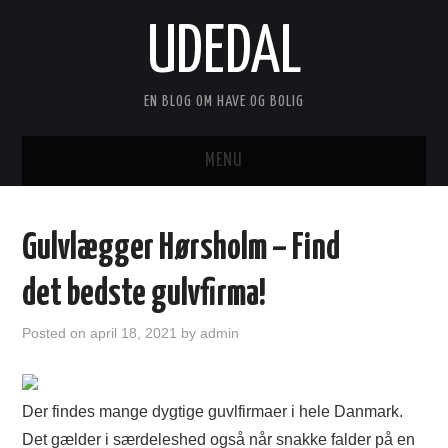
UDEDAL
EN BLOG OM HAVE OG BOLIG
MENU
FORSIDE
Gulvlægger Hørsholm – Find
ANNONCERING
det bedste gulvfirma!
KONTAKT
Posted on
april 18, 2021
by
admin
OM
Der findes mange dygtige guvlfirmaer i hele Danmark.
Det gælder i særdeleshed også når snakke falder på en