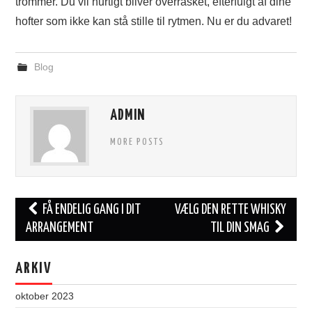
trommer. Du vil hurtigt bliver overrasket, efterfulgt af dine
hofter som ikke kan stå stille til rytmen. Nu er du advaret!
Blog
ADMIN
MORE POSTS
Post
FÅ ENDELIG GANG I DIT
VÆLG DEN RETTE WHISKY
navigation
ARRANGEMENT
TIL DIN SMAG
ARKIV
oktober 2023