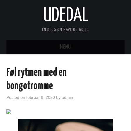
UDEDAL
EN BLOG OM HAVE OG BOLIG
MENU
FORSIDE
Føl rytmen med en
ANNONCERING
bongotromme
KONTAKT
Posted on
februar 8, 2020
by
admin
OM