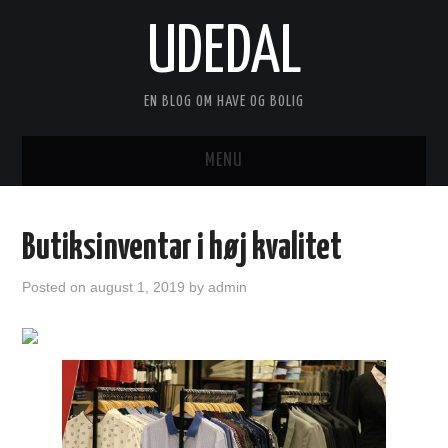
UDEDAL
EN BLOG OM HAVE OG BOLIG
MENU
FORSIDE
Butiksinventar i høj kvalitet
ANNONCERING
Posted on
august 1, 2019
by
admin
KONTAKT
OM