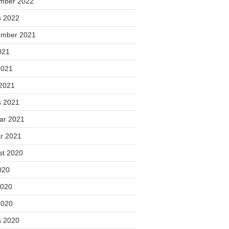
mber 2022
s 2022
ember 2021
2021
2021
 2021
s 2021
uar 2021
ar 2021
st 2020
2020
2020
2020
s 2020