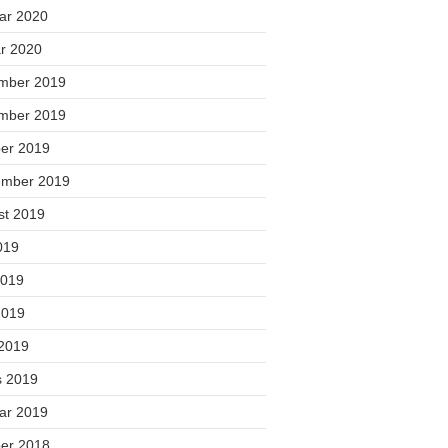
uar 2020
ar 2020
mber 2019
mber 2019
ber 2019
ember 2019
st 2019
2019
2019
2019
 2019
s 2019
uar 2019
ber 2018