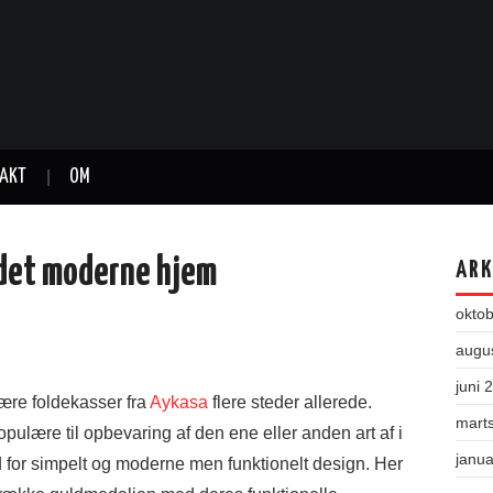
AKT
OM
 det moderne hjem
ARK
okto
augu
juni 
lære foldekasser fra
Aykasa
flere steder allerede.
mart
opulære til opbevaring af den ene eller anden art af i
janu
 for simpelt og moderne men funktionelt design. Her