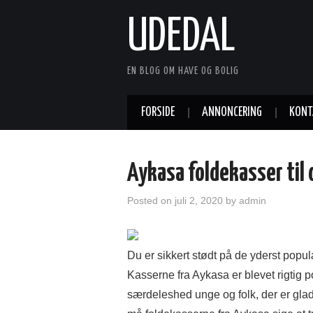
UDEDAL
EN BLOG OM HAVE OG BOLIG
FORSIDE
ANNONCERING
KONT
Aykasa foldekasser til
Posted on
juli 2, 2020
by
admin
Du er sikkert stødt på de yderst popu
Kasserne fra Aykasa er blevet rigtig p
særdeleshed unge og folk, der er glad