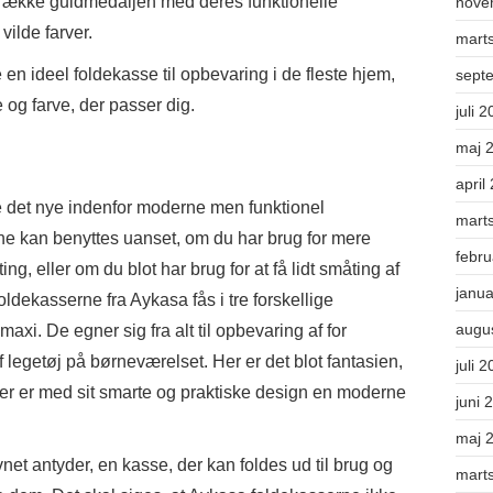
trække guldmedaljen med deres funktionelle
nove
vilde farver.
mart
en ideel foldekasse til opbevaring i de fleste hjem,
sept
 og farve, der passer dig.
juli 
maj 
april
 det nye indenfor moderne men funktionel
mart
ne kan benyttes uanset, om du har brug for mere
febr
ng, eller om du blot har brug for at få lidt småting af
janu
dekasserne fra Aykasa fås i tre forskellige
augu
maxi. De egner sig fra alt til opbevaring af for
 legetøj på børneværelset. Her er det blot fantasien,
juli 
er er med sit smarte og praktiske design en moderne
juni 
maj 
et antyder, en kasse, der kan foldes ud til brug og
mart