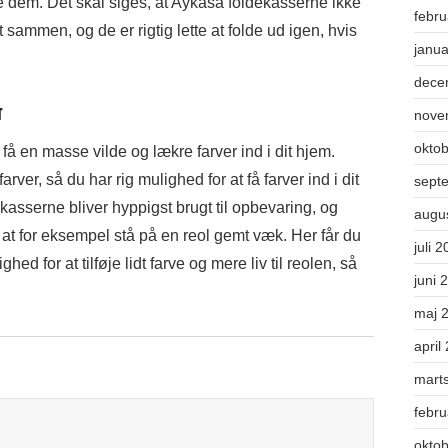
e dem. Det skal siges, at Aykasa foldekasserne ikke
febr
t sammen, og de er rigtig lette at folde ud igen, hvis
janu
dece
r
nove
okto
å en masse vilde og lækre farver ind i dit hjem.
ver, så du har rig mulighed for at få farver ind i dit
sept
kasserne bliver hyppigst brugt til opbevaring, og
augu
 at for eksempel stå på en reol gemt væk. Her får du
juli 
d for at tilføje lidt farve og mere liv til reolen, så
juni 
maj 
april
mart
febr
okto