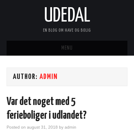
UDEDAL
EN BLOG OM HAVE OG BOLIG
MENU
FORSIDE
AUTHOR:
ADMIN
ANNONCERING
KONTAKT
Var det noget med 5
OM
ferieboliger i udlandet?
Posted on
august 31, 2018
by
admin