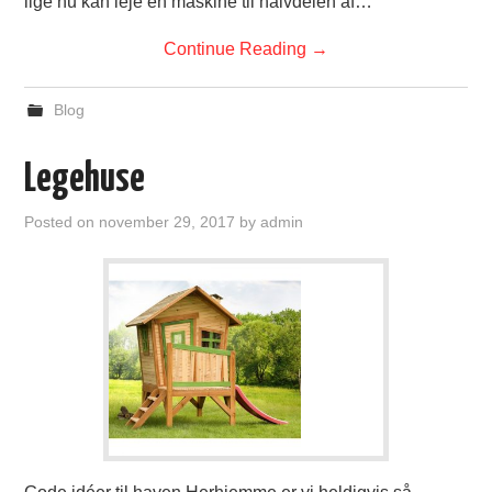
lige nu kan leje en maskine til halvdelen af…
Continue Reading
→
Blog
Legehuse
Posted on
november 29, 2017
by
admin